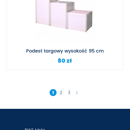
Podest targowy wysokość 95 cm
80 zł
2
3
1